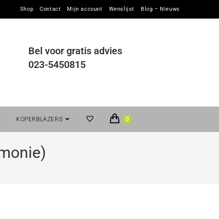
Shop
Contact
Mijn account
Wenslijst
Blog – Nieuws
Bel voor gratis advies
023-5450815
KOPERBLAZERS
0
rmonie)