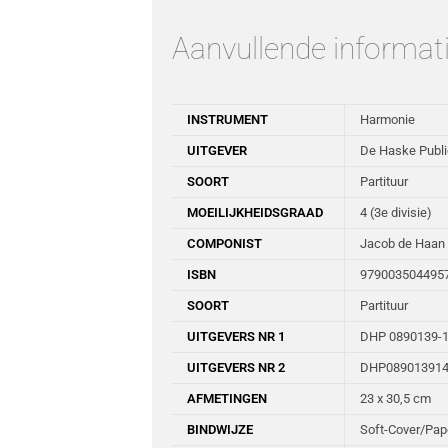
Aanvullende informat
INSTRUMENT
Harmonie
UITGEVER
De Haske Publi
SOORT
Partituur
MOEILIJKHEIDSGRAAD
4 (3e divisie)
COMPONIST
Jacob de Haan
ISBN
979003504495
SOORT
Partituur
UITGEVERS NR 1
DHP 0890139-
UITGEVERS NR 2
DHP08901391
AFMETINGEN
23 x 30,5 cm
BINDWIJZE
Soft-Cover/Pa