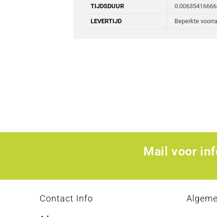
TIJDSDUUR
0.0063541666
LEVERTIJD
Beperkte voorra
Mail voor in
Contact Info
Algem