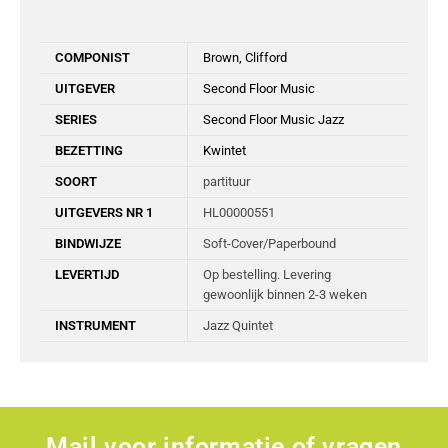
COMPONIST
Brown, Clifford
UITGEVER
Second Floor Music
SERIES
Second Floor Music Jazz
BEZETTING
Kwintet
SOORT
partituur
UITGEVERS NR 1
HL00000551
BINDWIJZE
Soft-Cover/Paperbound
LEVERTIJD
Op bestelling. Levering
gewoonlijk binnen 2-3 weken
INSTRUMENT
Jazz Quintet
Mail voor informatie of vragen