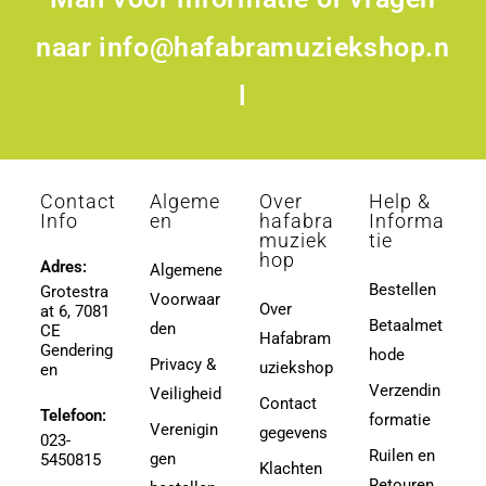
naar
info@hafabramuziekshop.n
l
Contact
Algeme
Over
Help &
Info
en
hafabra
Informa
muziek
tie
hop
Adres:
Algemene
Bestellen
Grotestra
Voorwaar
Over
at 6, 7081
Betaalmet
den
CE
Hafabram
Gendering
hode
Privacy &
uziekshop
en
Verzendin
Veiligheid
Contact
Telefoon:
formatie
Verenigin
gegevens
023-
Ruilen en
gen
5450815
Klachten
Retouren