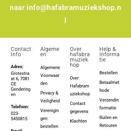
naar
info@hafabramuziekshop.n
l
Contact
Algeme
Over
Help &
Info
en
hafabra
Informa
muziek
tie
hop
Adres:
Algemene
Bestellen
Grotestra
Voorwaar
Over
at 6, 7081
Betaalmet
den
CE
Hafabram
Gendering
hode
Privacy &
uziekshop
en
Verzendin
Veiligheid
Contact
Telefoon:
formatie
Verenigin
gegevens
023-
Ruilen en
gen
5450815
Klachten
Retouren
bestellen
Email: