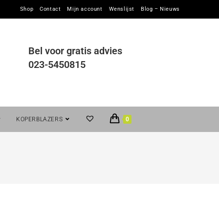
Shop
Contact
Mijn account
Wenslijst
Blog – Nieuws
Bel voor gratis advies
023-5450815
KOPERBLAZERS
0