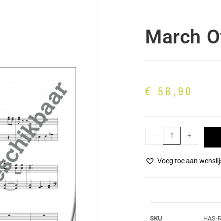
March O
€
58,90
-
+
Voeg toe aan wenslij
SKU
HAS-F