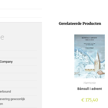
Gerelateerde Producten
ie
 Company
Harmonie
Bånsull i advent
perbound
€
175,40
Levering gewoonlijk
en