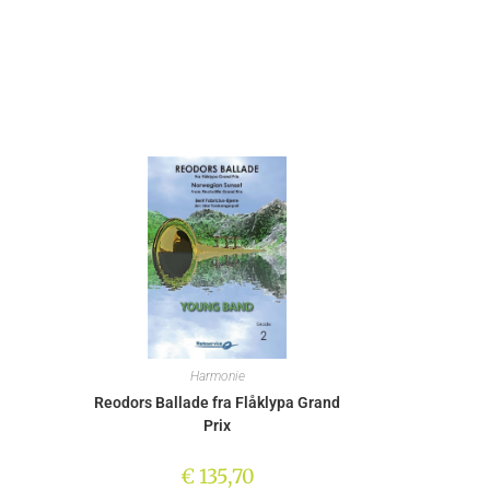
Harmonie
Reodors Ballade fra Flåklypa Grand
Prix
€
135,70