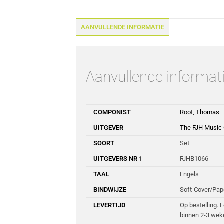
AANVULLENDE INFORMATIE
Aanvullende informat
COMPONIST
Root, Thomas
UITGEVER
The FJH Music
SOORT
Set
UITGEVERS NR 1
FJHB1066
TAAL
Engels
BINDWIJZE
Soft-Cover/Pa
LEVERTIJD
Op bestelling. 
binnen 2-3 wek