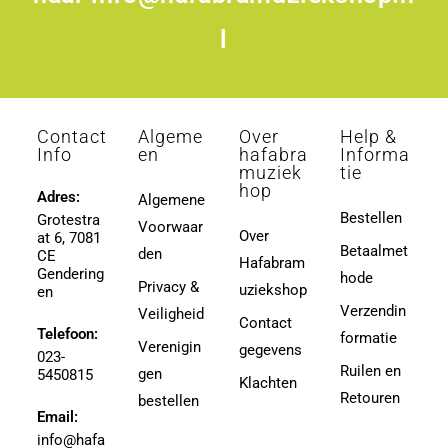
l
Contact
Algeme
Over
Help &
Info
en
hafabra
Informa
muziek
tie
hop
Adres:
Algemene
Bestellen
Grotestra
Voorwaar
Over
at 6, 7081
Betaalmet
den
CE
Hafabram
Gendering
hode
Privacy &
uziekshop
en
Verzendin
Veiligheid
Contact
Telefoon:
formatie
Verenigin
gegevens
023-
Ruilen en
gen
5450815
Klachten
Retouren
bestellen
Email:
info@hafa