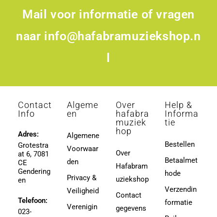
Mail voor informatie of vragen
naar
info@hafabramuziekshop.n
l
Contact
Algeme
Over
Help &
Info
en
hafabra
Informa
muziek
tie
hop
Adres:
Algemene
Bestellen
Grotestra
Voorwaar
Over
at 6, 7081
Betaalmet
den
CE
Hafabram
Gendering
hode
Privacy &
uziekshop
en
Verzendin
Veiligheid
Contact
Telefoon:
formatie
Verenigin
gegevens
023-