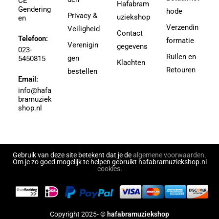
CE
Hafabram
Gendering
hode
Privacy &
uziekshop
en
Verzendin
Veiligheid
Contact
Telefoon:
formatie
Verenigin
gegevens
023-
Ruilen en
gen
5450815
Klachten
Retouren
bestellen
Email:
info@hafa
bramuziek
shop.nl
Gebruik van deze site betekent dat je de
algemene voorwaarden
.
Om je zo goed mogelijk te helpen gebruikt hafabramuziekshop.nl
cookies
.
Copyright 2025- ©
hafabramuziekshop