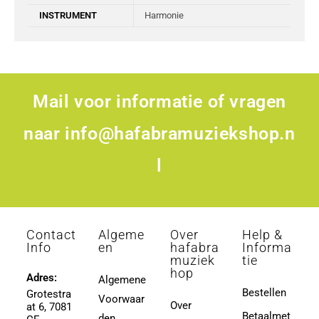
INSTRUMENT
Harmonie
Mail voor informatie of vragen
naar
info@hafabramuziekshop.n
l
Contact
Algeme
Over
Help &
Info
en
hafabra
Informa
muziek
tie
hop
Adres:
Algemene
Bestellen
Grotestra
Voorwaar
Over
at 6, 7081
Betaalmet
den