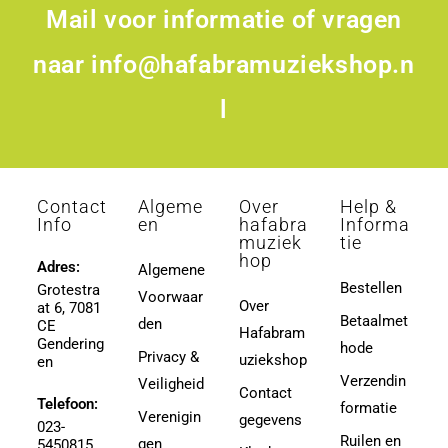
Mail voor informatie of vragen
naar
info@hafabramuziekshop.n
l
Contact
Algeme
Over
Help &
Info
en
hafabra
Informa
muziek
tie
hop
Adres:
Algemene
Bestellen
Grotestra
Voorwaar
Over
at 6, 7081
Betaalmet
den
CE
Hafabram
Gendering
hode
Privacy &
uziekshop
en
Verzendin
Veiligheid
Contact
Telefoon:
formatie
Verenigin
gegevens
023-
Ruilen en
gen
5450815