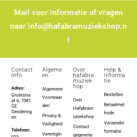
Mail voor informatie of vragen
naar
info@hafabramuziekshop.n
l
Contact
Algeme
Over
Help &
Info
en
hafabra
Informa
muziek
tie
hop
Adres:
Algemene
Bestellen
Grotestra
Voorwaar
Over
at 6, 7081
Betaalmet
den
CE
Hafabram
Gendering
hode
Privacy &
uziekshop
en
Verzendin
Veiligheid
Contact
Telefoon:
formatie
Verenigin
gegevens