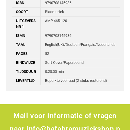
ISBN
9790708145936
SOORT
Bladmuziek
UITGEVERS
AMP 465-120
NR 1
ISMN
9790708145936
TAAL
English(UK)/Deutsch/Français/Nederlands
PAGES
52
BINDWIJZE
Soft-Cover/Paperbound
TIJDSDUUR
0:20:00 min
LEVERTIJD
Beperkte voorraad (2 stuks resterend)
Mail voor informatie of vragen
naar
info@hafabramuziekshop.n