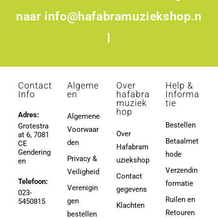
naar
info@hafabramuziekshop.n
l
Contact
Algeme
Over
Help &
Info
en
hafabra
Informa
muziek
tie
hop
Adres:
Algemene
Bestellen
Grotestra
Voorwaar
Over
at 6, 7081
Betaalmet
den
CE
Hafabram
Gendering
hode
Privacy &
uziekshop
en
Verzendin
Veiligheid
Contact
Telefoon:
formatie
Verenigin
gegevens
023-
Ruilen en
gen
5450815
Klachten
Retouren
bestellen