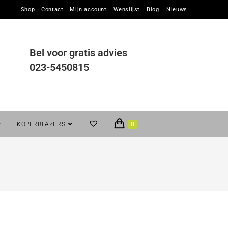
Shop
Contact
Mijn account
Wenslijst
Blog – Nieuws
Bel voor gratis advies
023-5450815
KOPERBLAZERS
0