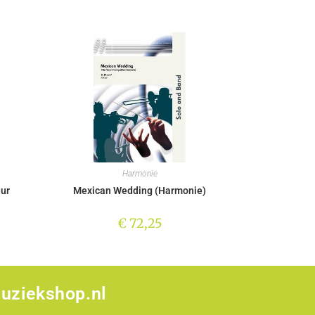
Harmonie
uur
Mexican Wedding (Harmonie)
€
72,25
uziekshop.nl