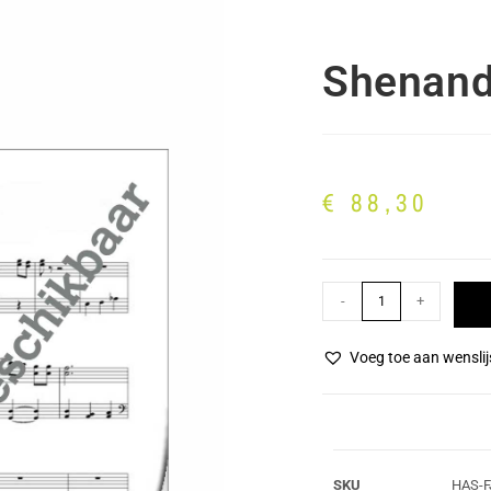
Shenand
€
88,30
-
+
Voeg toe aan wenslij
SKU
HAS-F