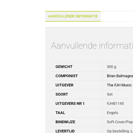
AANVULLENDE INFORMATIE
Aanvullende informat
GEWICHT
300 g
COMPONIST
Brian Balmage
UITGEVER
The FJH Music
SOORT
Set
UITGEVERS NR 1
FJHB1145
TAAL
Engels
BINDWIJZE
Soft-Cover/Pa
LEVERTIJD
Op bestelling. 