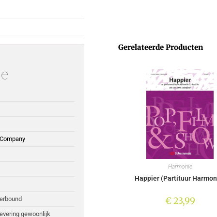
Gerelateerde Producten
ie
s
 Company
Harmonie
Happier (Partituur Harmon
€
23,99
perbound
Levering gewoonlijk