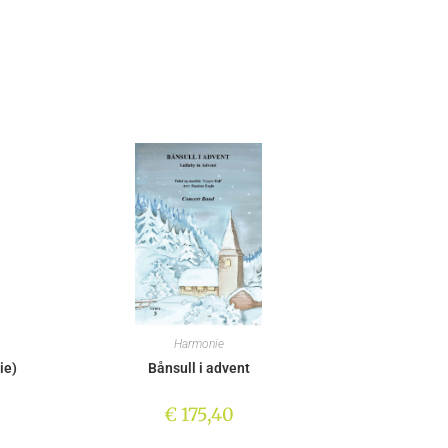
Harmonie
ie)
Bånsull i advent
€
175,40