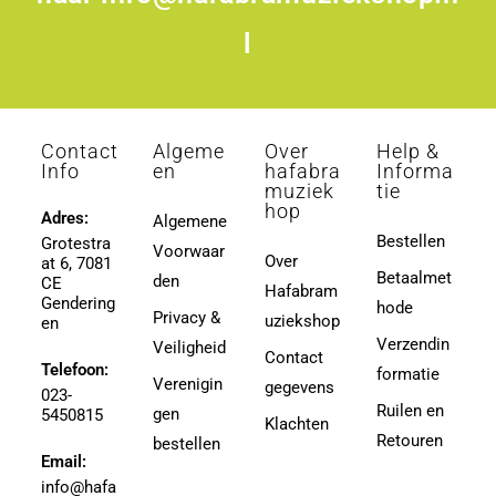
l
Contact
Algeme
Over
Help &
Info
en
hafabra
Informa
muziek
tie
hop
Adres:
Algemene
Bestellen
Grotestra
Voorwaar
Over
at 6, 7081
Betaalmet
den
CE
Hafabram
Gendering
hode
Privacy &
uziekshop
en
Verzendin
Veiligheid
Contact
Telefoon:
formatie
Verenigin
gegevens
023-
Ruilen en
gen
5450815
Klachten
Retouren
bestellen
Email:
info@hafa