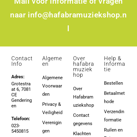
Mail voor informatie of vragen
naar
info@hafabramuziekshop.n
l
Contact
Algeme
Over
Help &
Info
en
hafabra
Informa
muziek
tie
hop
Adres:
Algemene
Bestellen
Grotestra
Voorwaar
Over
at 6, 7081
Betaalmet
den
CE
Hafabram
Gendering
hode
Privacy &
uziekshop
en
Verzendin
Veiligheid
Contact
Telefoon:
formatie
Verenigin
gegevens
023-
Ruilen en
gen
5450815
Klachten