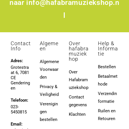
naar
info@hafabramuziekshop.n
l
Contact
Algeme
Over
Help &
Info
en
hafabra
Informa
muziek
tie
hop
Adres:
Algemene
Bestellen
Grotestra
Voorwaar
Over
at 6, 7081
Betaalmet
den
CE
Hafabram
Gendering
hode
Privacy &
uziekshop
en
Verzendin
Veiligheid
Contact
Telefoon:
formatie
Verenigin
gegevens
023-
Ruilen en
gen
5450815
Klachten
Retouren
bestellen
Email: