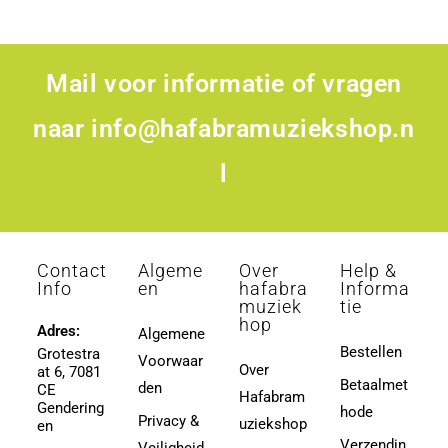
Mail voor informatie of vragen
naar
info@hafabramuziekshop.n
l
Contact
Algeme
Over
Help &
Info
en
hafabra
Informa
muziek
tie
hop
Adres:
Algemene
Bestellen
Grotestra
Voorwaar
Over
at 6, 7081
Betaalmet
den
CE
Hafabram
Gendering
hode
Privacy &
uziekshop
en
Verzendin