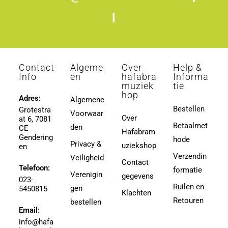
l
Contact
Algeme
Over
Help &
Info
en
hafabra
Informa
muziek
tie
hop
Adres:
Algemene
Bestellen
Grotestra
Voorwaar
Over
at 6, 7081
Betaalmet
den
CE
Hafabram
Gendering
hode
Privacy &
uziekshop
en
Verzendin
Veiligheid
Contact
Telefoon:
formatie
Verenigin
gegevens
023-
Ruilen en
gen
5450815
Klachten
Retouren
bestellen
Email:
info@hafa