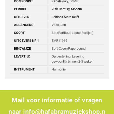
COMPONIST
Kabalevsky, Dmitri
PERIODE
20th Century, Modern
UITGEVER
Editions Marc Reift
ARRANGEUR
Valta, Jan
SOORT
Set (Partituur, Losse Partijen)
UITGEVERS NR 1
EMR11916
BINDWIJZE
Soft-Cover/Paperbound
LEVERTIJD
Op bestelling. Levering
gewoonlijk binnen 2-3 weken
INSTRUMENT
Harmonie
Mail voor informatie of vragen
naar
info@hafabramuziekshop.n