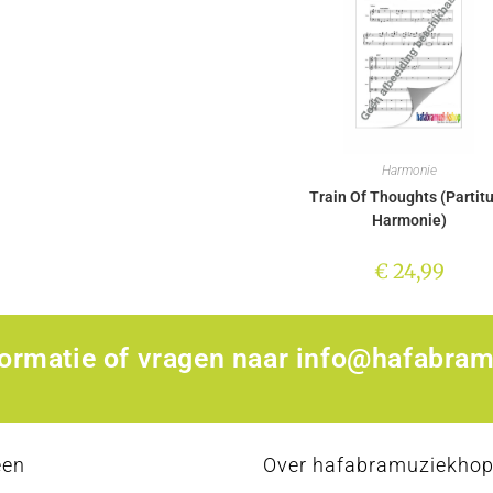
Harmonie
Train Of Thoughts (Partit
Harmonie)
€
24,99
formatie of vragen naar
info@hafabram
een
Over hafabramuziekho