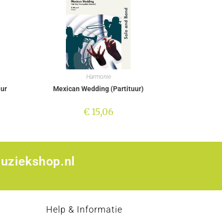
Harmonie
uur
Mexican Wedding (Partituur)
€
15,06
uziekshop.nl
p
Help & Informatie