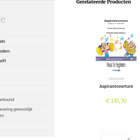
Gerelateerde Producten
ie
tri
Modern
eift
Harmonie
Aspirantoverture
€
135,70
perbound
Levering gewoonlijk
en