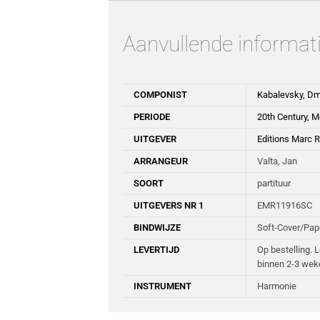
Aanvullende informat
COMPONIST
Kabalevsky, Dmi
PERIODE
20th Century, 
UITGEVER
Editions Marc R
ARRANGEUR
Valta, Jan
SOORT
partituur
UITGEVERS NR 1
EMR11916SC
BINDWIJZE
Soft-Cover/Pa
LEVERTIJD
Op bestelling. 
binnen 2-3 wek
INSTRUMENT
Harmonie