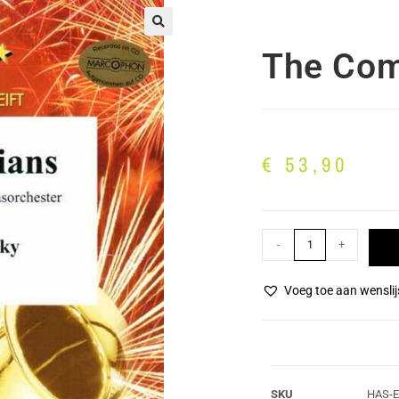
🔍
The Com
€
53,90
-
+
Voeg toe aan wenslij
SKU
HAS-