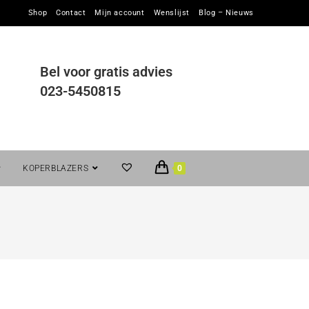
Shop
Contact
Mijn account
Wenslijst
Blog – Nieuws
Bel voor gratis advies
023-5450815
KOPERBLAZERS
0