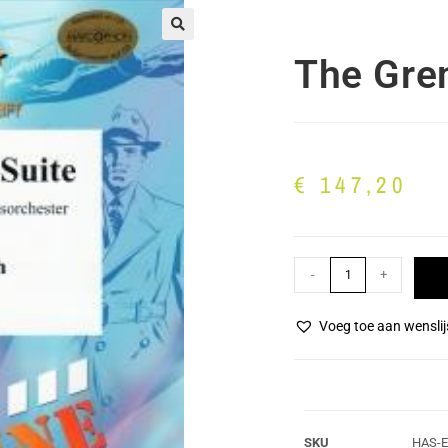
🔍
The Grem
€
147,20
-
+
Voeg toe aan wenslij
SKU
HAS-