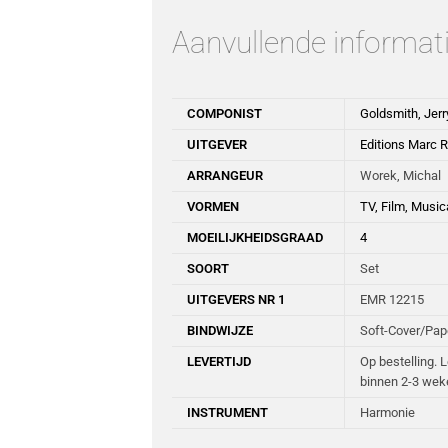
Aanvullende informat
COMPONIST
Goldsmith, Jerr
UITGEVER
Editions Marc R
ARRANGEUR
Worek, Michal
VORMEN
TV, Film, Musi
MOEILIJKHEIDSGRAAD
4
SOORT
Set
UITGEVERS NR 1
EMR 12215
BINDWIJZE
Soft-Cover/Pa
LEVERTIJD
Op bestelling. 
binnen 2-3 wek
INSTRUMENT
Harmonie