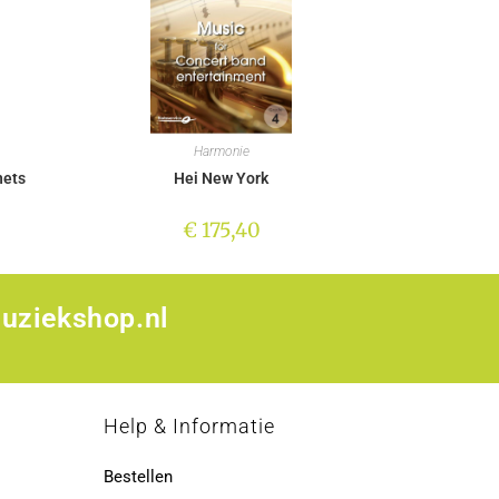
Harmonie
nets
Hei New York
€
175,40
uziekshop.nl
p
Help & Informatie
Bestellen