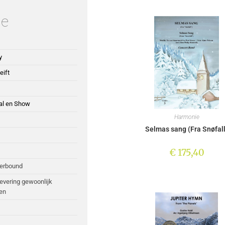
ie
y
eift
cal en Show
Harmonie
Selmas sang (Fra Snøfall
€
175,40
perbound
Levering gewoonlijk
en