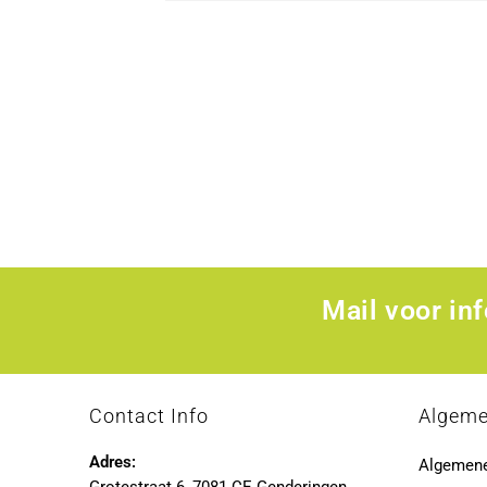
Mail voor in
Contact Info
Algem
Adres:
Algemen
Grotestraat 6, 7081 CE Genderingen