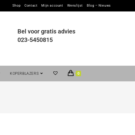
Shop
Contact
Mijn account
Wenslijst
Blog – Nieuws
Bel voor gratis advies
023-5450815
KOPERBLAZERS
0