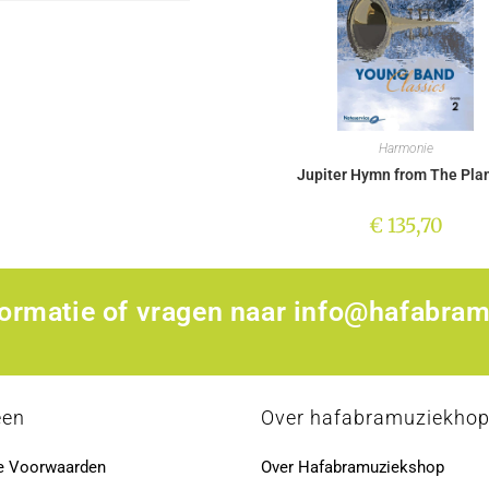
Harmonie
Jupiter Hymn from The Pla
€
135,70
formatie of vragen naar
info@hafabram
een
Over hafabramuziekho
e Voorwaarden
Over Hafabramuziekshop