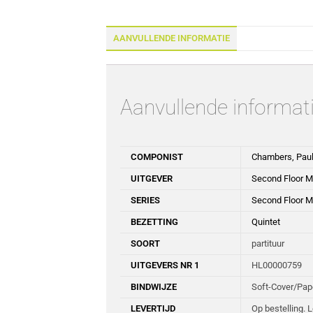
AANVULLENDE INFORMATIE
Aanvullende informat
COMPONIST
Chambers, Pau
UITGEVER
Second Floor M
SERIES
Second Floor M
BEZETTING
Quintet
SOORT
partituur
UITGEVERS NR 1
HL00000759
BINDWIJZE
Soft-Cover/Pa
LEVERTIJD
Op bestelling. 