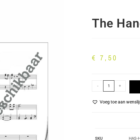
The Han
€
7,50
-
+
Voeg toe aan wenslij
SKU
HAS-