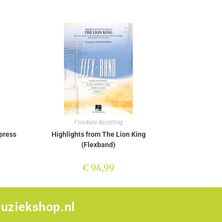
Flexibele Bezetting
press
Highlights from The Lion King
(Flexband)
€
94,99
uziekshop.nl