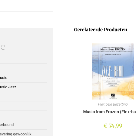
Gerelateerde Producten
ie
l
usic
usic Jazz
Flexibele Bezetting
Music from Frozen (Flex-b
€
74,99
perbound
Levering gewoonlijk