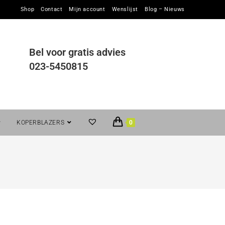
Shop
Contact
Mijn account
Wenslijst
Blog – Nieuws
Bel voor gratis advies
023-5450815
KOPERBLAZERS
0