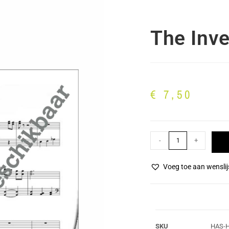
The Inve
€
7,50
-
+
Voeg toe aan wenslij
SKU
HAS-