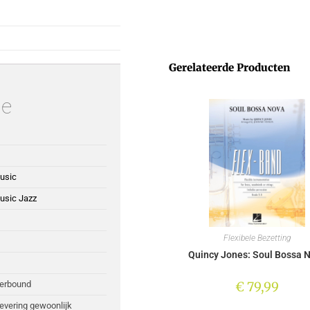
Gerelateerde Producten
ie
usic
usic Jazz
Flexibele Bezetting
Quincy Jones: Soul Bossa 
€
79,99
perbound
Levering gewoonlijk