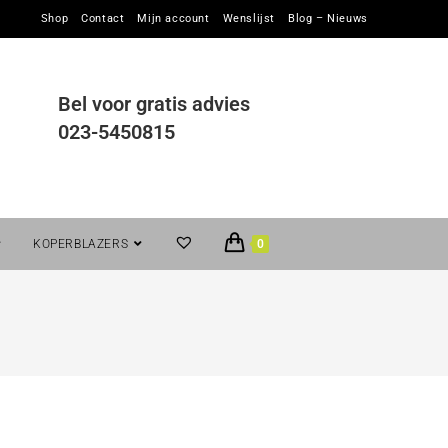
Shop
Contact
Mijn account
Wenslijst
Blog – Nieuws
Bel voor gratis advies
023-5450815
KOPERBLAZERS
0