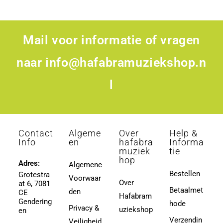
Mail voor informatie of vragen
naar
info@hafabramuziekshop.n
l
Contact
Algeme
Over
Help &
Info
en
hafabra
Informa
muziek
tie
hop
Adres:
Algemene
Bestellen
Grotestra
Voorwaar
Over
at 6, 7081
Betaalmet
den
CE
Hafabram
Gendering
hode
Privacy &
uziekshop
en
Verzendin
Veiligheid