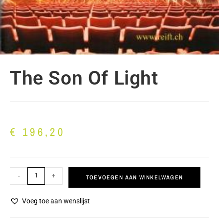
The Son Of Light
€
196,20
-
+
TOEVOEGEN AAN WINKELWAGEN
Voeg toe aan wenslijst