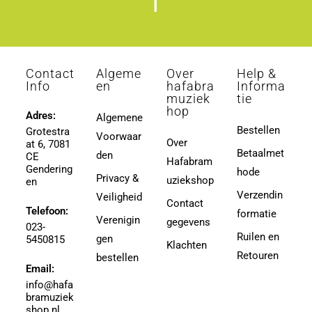
l
Contact
Algeme
Over
Help &
Info
en
hafabra
Informa
muziek
tie
hop
Adres:
Algemene
Bestellen
Grotestra
Voorwaar
Over
at 6, 7081
Betaalmet
den
CE
Hafabram
Gendering
hode
Privacy &
uziekshop
en
Verzendin
Veiligheid
Contact
Telefoon:
formatie
Verenigin
gegevens
023-
Ruilen en
gen
5450815
Klachten
Retouren
bestellen
Email:
info@hafa
bramuziek
shop.nl