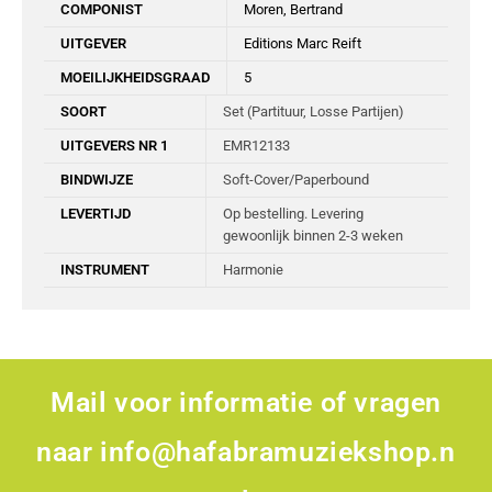
COMPONIST
Moren, Bertrand
UITGEVER
Editions Marc Reift
MOEILIJKHEIDSGRAAD
5
SOORT
Set (Partituur, Losse Partijen)
UITGEVERS NR 1
EMR12133
BINDWIJZE
Soft-Cover/Paperbound
LEVERTIJD
Op bestelling. Levering
gewoonlijk binnen 2-3 weken
INSTRUMENT
Harmonie
Mail voor informatie of vragen
naar
info@hafabramuziekshop.n