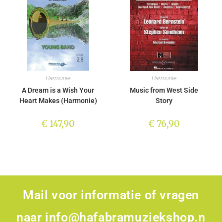
Harmonie
Harmonie
A Dream is a Wish Your
Music from West Side
Heart Makes (Harmonie)
Story
€
147,90
€
76,90
Mail voor informatie of vragen
naar
info@hafabramuziekshop.n