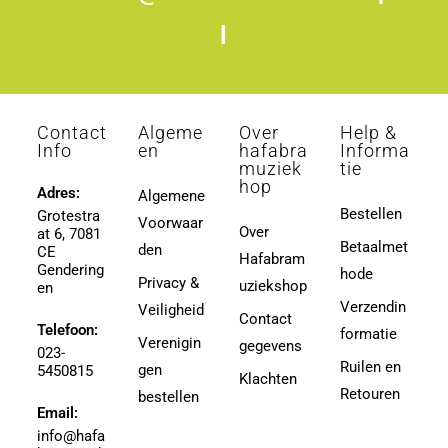
l
Contact
Algeme
Over
Help &
Info
en
hafabra
Informa
muziek
tie
hop
Adres:
Algemene
Bestellen
Grotestra
Voorwaar
Over
at 6, 7081
Betaalmet
den
CE
Hafabram
Gendering
hode
Privacy &
uziekshop
en
Verzendin
Veiligheid
Contact
Telefoon:
formatie
Verenigin
gegevens
023-
Ruilen en
gen
5450815
Klachten
Retouren
bestellen
Email:
info@hafa