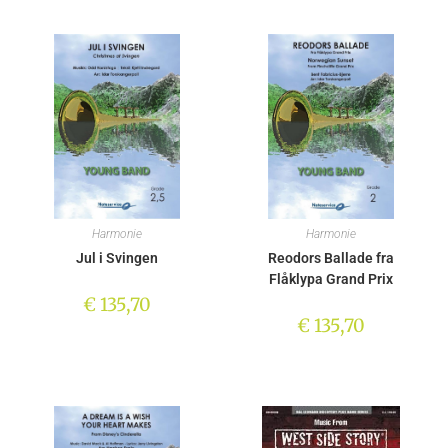
Harmonie
Harmonie
Jul i Svingen
Reodors Ballade fra
Flåklypa Grand Prix
€
135,70
€
135,70