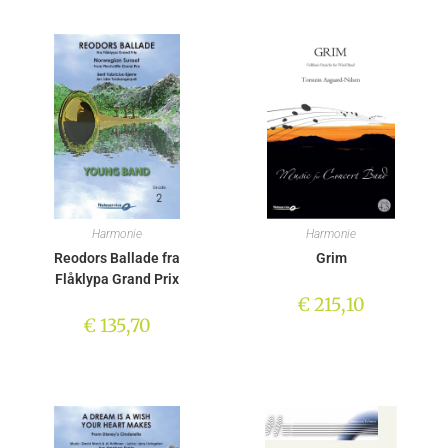
Harmonie
Harmonie
Reodors Ballade fra
Grim
Flåklypa Grand Prix
€
215,10
€
135,70