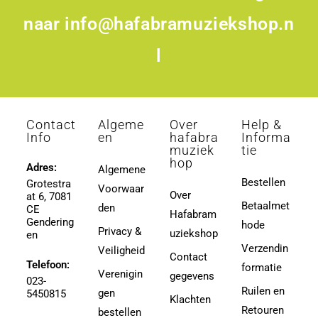
naar
info@hafabramuziekshop.n
l
Contact
Algeme
Over
Help &
Info
en
hafabra
Informa
muziek
tie
hop
Adres:
Algemene
Bestellen
Grotestra
Voorwaar
Over
at 6, 7081
Betaalmet
den
CE
Hafabram
Gendering
hode
Privacy &
uziekshop
en
Verzendin
Veiligheid
Contact
Telefoon:
formatie
Verenigin
gegevens
023-
Ruilen en
gen
5450815
Klachten
Retouren
bestellen