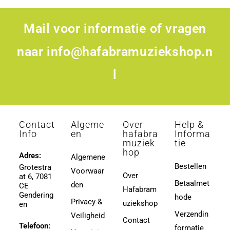
Mail voor informatie of vragen
naar
info@hafabramuziekshop.n
l
Contact
Algeme
Over
Help &
Info
en
hafabra
Informa
muziek
tie
hop
Adres:
Algemene
Bestellen
Grotestra
Voorwaar
Over
at 6, 7081
Betaalmet
den
CE
Hafabram
Gendering
hode
Privacy &
uziekshop
en
Verzendin
Veiligheid
Contact
Telefoon:
formatie