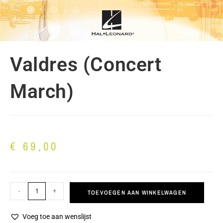
Valdres (Concert
March)
€
69,00
-
+
TOEVOEGEN AAN WINKELWAGEN
Voeg toe aan wenslijst