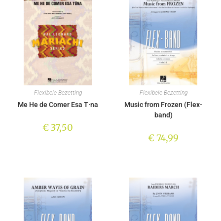
Flexibele Bezetting
Flexibele Bezetting
Me He de Comer Esa T·na
Music from Frozen (Flex-
band)
€
37,50
€
74,99