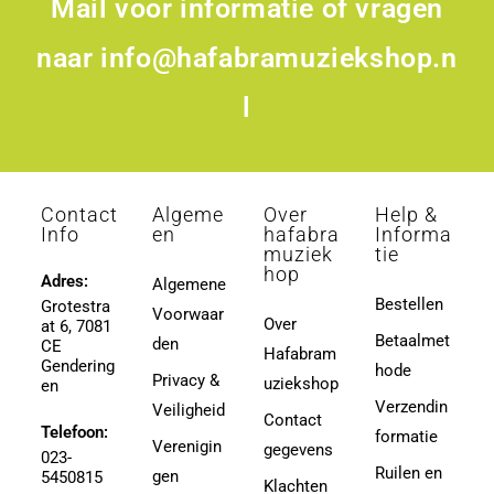
Mail voor informatie of vragen
naar
info@hafabramuziekshop.n
l
Contact
Algeme
Over
Help &
Info
en
hafabra
Informa
muziek
tie
hop
Adres:
Algemene
Bestellen
Grotestra
Voorwaar
Over
at 6, 7081
Betaalmet
den
CE
Hafabram
Gendering
hode
Privacy &
uziekshop
en
Verzendin
Veiligheid
Contact
Telefoon:
formatie
Verenigin
gegevens
023-
Ruilen en
gen
5450815
Klachten