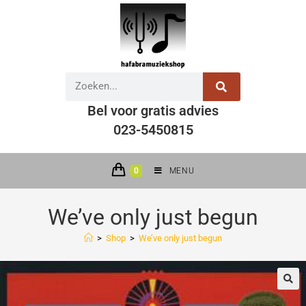
Bel voor gratis advies
023-5450815
0
MENU
We’ve only just begun
>
Shop
>
We’ve only just begun
🔍