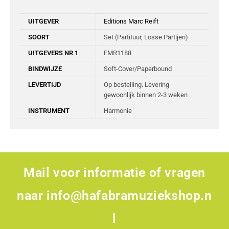
UITGEVER
Editions Marc Reift
SOORT
Set (Partituur, Losse Partijen)
UITGEVERS NR 1
EMR1188
BINDWIJZE
Soft-Cover/Paperbound
LEVERTIJD
Op bestelling. Levering
gewoonlijk binnen 2-3 weken
INSTRUMENT
Harmonie
Mail voor informatie of vragen
naar
info@hafabramuziekshop.n
l