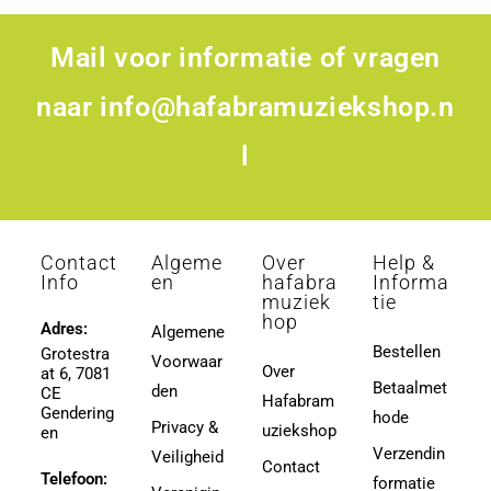
Mail voor informatie of vragen
naar
info@hafabramuziekshop.n
l
Contact
Algeme
Over
Help &
Info
en
hafabra
Informa
muziek
tie
hop
Adres:
Algemene
Bestellen
Grotestra
Voorwaar
Over
at 6, 7081
Betaalmet
den
CE
Hafabram
Gendering
hode
Privacy &
uziekshop
en
Verzendin
Veiligheid
Contact
Telefoon:
formatie