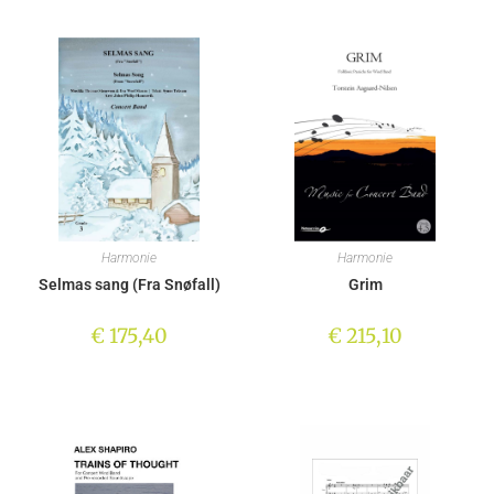
Harmonie
Harmonie
Selmas sang (Fra Snøfall)
Grim
€
175,40
€
215,10