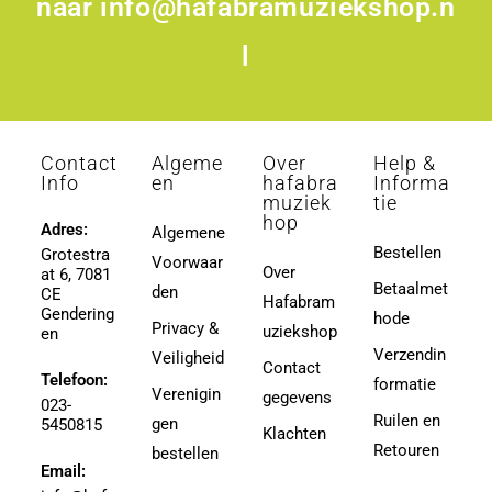
naar
info@hafabramuziekshop.n
l
Contact
Algeme
Over
Help &
Info
en
hafabra
Informa
muziek
tie
hop
Adres:
Algemene
Bestellen
Grotestra
Voorwaar
Over
at 6, 7081
Betaalmet
den
CE
Hafabram
Gendering
hode
Privacy &
uziekshop
en
Verzendin
Veiligheid
Contact
Telefoon:
formatie
Verenigin
gegevens
023-
Ruilen en
gen
5450815
Klachten
Retouren
bestellen
Email: