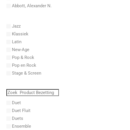
Abbott, Alexander N.
Abel, Carl Friedrich
Abel, L.
Jazz
Abel, Lex
Klassiek
Aberg, Johan Ludvig
Latin
Aboucaya, Christian
New-Age
Aboulker, Isabelle
Pop & Rock
Abraham, Paul
Pop en Rock
Abrams, Lester
Stage & Screen
Abreu, Zequinha
Abreu, Zequinha de
Absil, Jean
Abt, Franz Wilhelm
Duet
AC/DC
Duet Fluit
Achleitner, Rudolf
Duets
Acker, Dieter
Ensemble