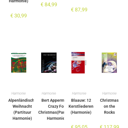
Harmonie)
€
84,99
€
87,99
€
30,99
Harmonie
Harmonie
Harmonie
Harmonie
Alpenländische
Bert Appermont:
Blaauw: 12
Christmas
Weihnacht
Crazy For
Kerstliederen
on the
(Partituur
Christmas(Partituur
(Harmonie)
Rocks
Harmonie)
Harmonie)
€
95,05
€
117,99