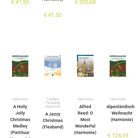
€
41,50
€
205,68
€
41,50
Harmonie
Fanfare
,
Harmonie
Harmonie
Flexband
,
A Holly
Alfred
Alpenländische
Harmonie
Jolly
Reed: O
Weihnacht
A Jazzy
Christmas
Most
(Harmonie)
Christmas
Medley
Wonderful
(Flexband)
(Partituur
(Harmonie)
€
124,99