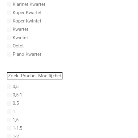
Acosta, Omar
Klarinet Kwartet
Adam Gorb
Koper Kwartet
Adam, Adolphe Charles
Koper Kwintet
Adam, Amy
Kwartet
Adams, Billy
Kwintet
Adams, Bryan
Octet
Adams, Byron
Piano Kwartet
Adams, John
PVG
Adams, John Luther
Quartet
Adams, Sally
Quintet
Adams, Stephen
0,5
Saxofoon Kwartet
Adderley, Julian Cannonball
0,5-1
Septet
Adderley, Nat
0.5
Sextet
Addinsell, Richard
1
Solo
Addison, John
1,5
Solo Fagot
Addrisi, Don
1-1,5
Trio
Adele
1-2