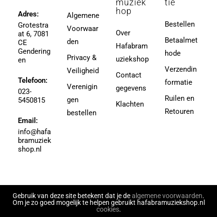
muziek
tie
3,5
hop
Ager, Milton
Adres:
Algemene
3,5 (4e Divisie)
Bestellen
Grotestra
Agrell, Jeffrey
Voorwaar
3-4
Over
at 6, 7081
Agricole-Genin, Paul
Betaalmet
den
3.5
CE
Hafabram
Gendering
Aguilar, Walter Leon
hode
30
Privacy &
uziekshop
en
Aguilera, Christina
38
Verzendin
Veiligheid
Contact
Ahbez, Eden
Telefoon:
3e divisie
formatie
Verenigin
gegevens
Ahle, Johann R.
023-
4
Ruilen en
gen
5450815
Ahronheim, Albert
Klachten
4 (3e divisie)
Retouren
bestellen
Airto Moreira Ramon Zenker
Email:
4,5
Aitken
info@hafa
4,5 (3e divisie)
bramuziek
Aitken, Robert
4.5
shop.nl
Akers, Howard E.
5
Akey, Douglas
5.5
Akoschky, Judith
6
Al Hirt
Gebruik van deze site betekent dat je de
algemene voorwaarden
.
7
Om je zo goed mogelijk te helpen gebruikt hafabramuziekshop.nl
Al-Odeh, Simon
cookies
.
8