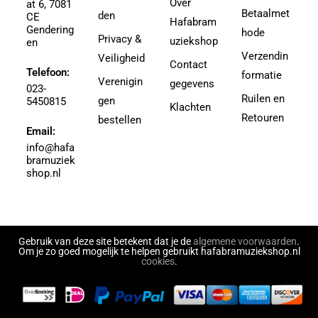
Over
at 6, 7081
Agricole-Genin, Paul
Betaalmet
den
3.5
CE
Hafabram
Gendering
Aguilar, Walter Leon
hode
30
Privacy &
uziekshop
en
Aguilera, Christina
38
Verzendin
Veiligheid
Contact
Ahbez, Eden
Telefoon:
3e divisie
formatie
Verenigin
gegevens
Ahle, Johann R.
023-
4
Ruilen en
gen
5450815
Ahronheim, Albert
Klachten
4 (3e divisie)
Retouren
bestellen
Airto Moreira Ramon Zenker
Email:
4,5
Aitken
info@hafa
4,5 (3e divisie)
bramuziek
Aitken, Robert
4.5
shop.nl
Akers, Howard E.
5
Akey, Douglas
5.5
Akoschky, Judith
6
Al Hirt
Gebruik van deze site betekent dat je de
algemene voorwaarden
.
7
Om je zo goed mogelijk te helpen gebruikt hafabramuziekshop.nl
Al-Odeh, Simon
cookies
.
8
Alabiev, Alexander
43497
Alain Silvestri
43526