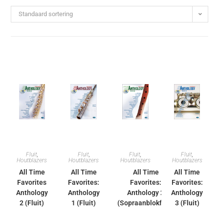
Standaard sortering
Fluit
,
Fluit
,
Fluit
,
Fluit
,
Houtblazers
Houtblazers
Houtblazers
Houtblazers
All Time
All Time
All Time
All Time
Favorites
Favorites:
Favorites:
Favorites:
Anthology
Anthology
Anthology 2
Anthology
2 (Fluit)
1 (Fluit)
(Sopraanblokfluit)
3 (Fluit)