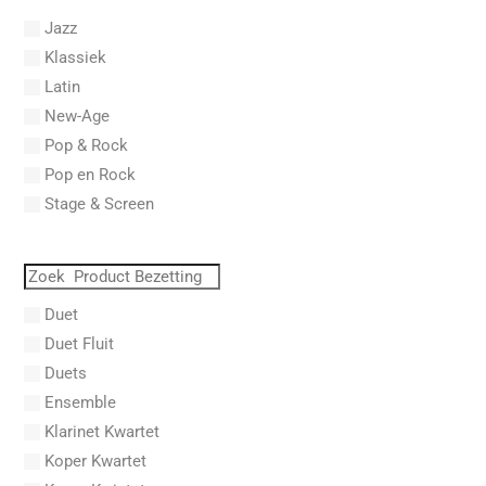
Abel, L.
Jazz
Abel, Lex
Klassiek
Aberg, Johan Ludvig
Latin
Aboucaya, Christian
New-Age
Aboulker, Isabelle
Pop & Rock
Abraham, Paul
Pop en Rock
Abrams, Lester
Stage & Screen
Abreu, Zequinha
Abreu, Zequinha de
Absil, Jean
Abt, Franz Wilhelm
Duet
AC/DC
Duet Fluit
Achleitner, Rudolf
Duets
Acker, Dieter
Ensemble
Acosta, Omar
Klarinet Kwartet
Adam Gorb
Koper Kwartet
Adam, Adolphe Charles