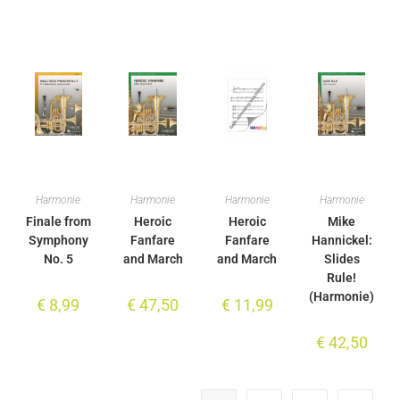
Harmonie
Harmonie
Harmonie
Harmonie
Finale from
Heroic
Heroic
Mike
Symphony
Fanfare
Fanfare
Hannickel:
No. 5
and March
and March
Slides
Rule!
(Harmonie)
€
8,99
€
47,50
€
11,99
€
42,50