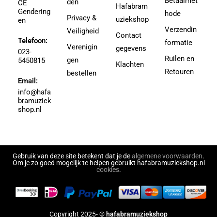
Betaalmet
den
3.5
CE
Hafabram
Gendering
Aguilar, Walter Leon
hode
30
Privacy &
uziekshop
en
Aguilera, Christina
38
Verzendin
Veiligheid
Contact
Ahbez, Eden
Telefoon:
3e divisie
formatie
Verenigin
gegevens
Ahle, Johann R.
023-
4
Ruilen en
gen
5450815
Ahronheim, Albert
Klachten
4 (3e divisie)
Retouren
bestellen
Airto Moreira Ramon Zenker
Email:
4,5
Aitken
info@hafa
4,5 (3e divisie)
bramuziek
Aitken, Robert
4.5
shop.nl
Akers, Howard E.
5
Akey, Douglas
5.5
Akoschky, Judith
6
Al Hirt
Gebruik van deze site betekent dat je de
algemene voorwaarden
.
7
Om je zo goed mogelijk te helpen gebruikt hafabramuziekshop.nl
Al-Odeh, Simon
cookies
.
8
Alabiev, Alexander
43497
Alain Silvestri
43526
Alain, Jehan
43558
Copyright 2025- ©
hafabramuziekshop