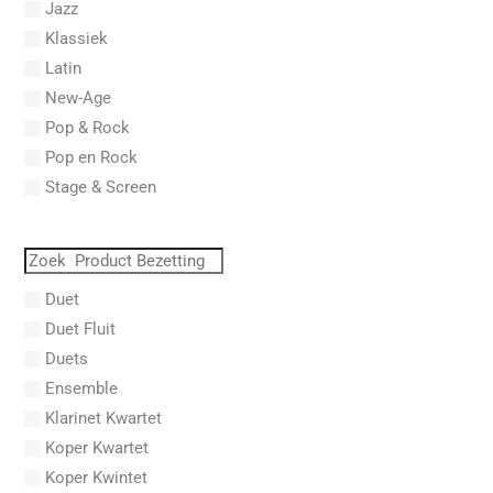
Jazz
Abel, Lex
Klassiek
Aberg, Johan Ludvig
Latin
Aboucaya, Christian
New-Age
Aboulker, Isabelle
Pop & Rock
Abraham, Paul
Pop en Rock
Abrams, Lester
Stage & Screen
Abreu, Zequinha
Abreu, Zequinha de
Absil, Jean
Abt, Franz Wilhelm
Duet
AC/DC
Duet Fluit
Achleitner, Rudolf
Duets
Acker, Dieter
Ensemble
Acosta, Omar
Klarinet Kwartet
Adam Gorb
Koper Kwartet
Adam, Adolphe Charles
Koper Kwintet