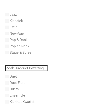
Abel, Carl Friedrich
Abel, L.
Jazz
Abel, Lex
Klassiek
Aberg, Johan Ludvig
Latin
Aboucaya, Christian
New-Age
Aboulker, Isabelle
Pop & Rock
Abraham, Paul
Pop en Rock
Abrams, Lester
Stage & Screen
Abreu, Zequinha
Abreu, Zequinha de
Absil, Jean
Abt, Franz Wilhelm
Duet
AC/DC
Duet Fluit
Achleitner, Rudolf
Duets
Acker, Dieter
Ensemble
Acosta, Omar
Klarinet Kwartet