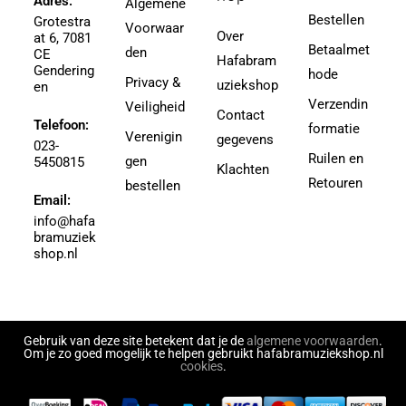
Adres:
Algemene
3,5 (4e Divisie)
Bestellen
Grotestra
Agrell, Jeffrey
Voorwaar
3-4
Over
at 6, 7081
Agricole-Genin, Paul
Betaalmet
den
3.5
CE
Hafabram
Gendering
Aguilar, Walter Leon
hode
30
Privacy &
uziekshop
en
Aguilera, Christina
38
Verzendin
Veiligheid
Contact
Ahbez, Eden
Telefoon:
3e divisie
formatie
Verenigin
gegevens
Ahle, Johann R.
023-
4
Ruilen en
gen
5450815
Ahronheim, Albert
Klachten
4 (3e divisie)
Retouren
bestellen
Airto Moreira Ramon Zenker
Email:
4,5
Aitken
info@hafa
4,5 (3e divisie)
bramuziek
Aitken, Robert
4.5
shop.nl
Akers, Howard E.
5
Akey, Douglas
5.5
Akoschky, Judith
6
Al Hirt
Gebruik van deze site betekent dat je de
algemene voorwaarden
.
7
Om je zo goed mogelijk te helpen gebruikt hafabramuziekshop.nl
Al-Odeh, Simon
cookies
.
8
Alabiev, Alexander
43497