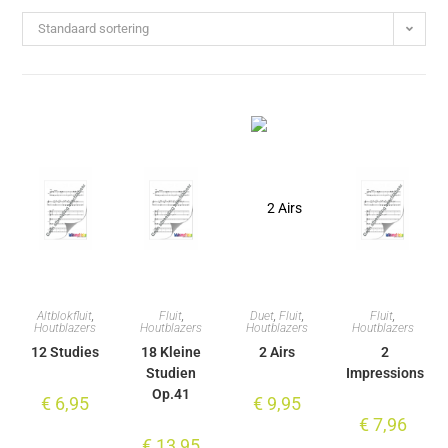
Standaard sortering
Altblokfluit
,
Fluit
,
Duet
,
Fluit
,
Fluit
,
Houtblazers
Houtblazers
Houtblazers
Houtblazers
12 Studies
18 Kleine
2 Airs
2
Studien
Impressions
Op.41
€
6,95
€
9,95
€
7,96
€
13,95