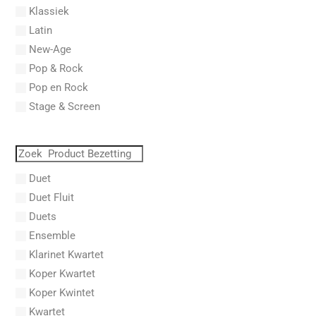
Klassiek
Aberg, Johan Ludvig
Latin
Aboucaya, Christian
New-Age
Aboulker, Isabelle
Pop & Rock
Abraham, Paul
Pop en Rock
Abrams, Lester
Stage & Screen
Abreu, Zequinha
Abreu, Zequinha de
Absil, Jean
Abt, Franz Wilhelm
Duet
AC/DC
Duet Fluit
Achleitner, Rudolf
Duets
Acker, Dieter
Ensemble
Acosta, Omar
Klarinet Kwartet
Adam Gorb
Koper Kwartet
Adam, Adolphe Charles
Koper Kwintet
Adam, Amy
Kwartet