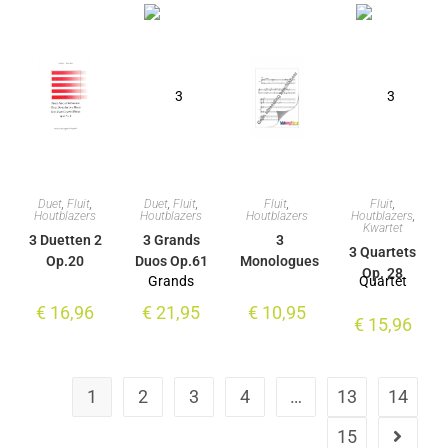
Duet
,
Fluit
,
Duet
,
Fluit
,
Fluit
,
Fluit
,
Houtblazers
Houtblazers
Houtblazers
Houtblazers
,
Kwartet
3 Duetten 2
3 Grands
3
3 Quartets
Op.20
Duos Op.61
Monologues
Op. 28
€
16,96
€
21,95
€
10,95
€
15,96
1
2
3
4
…
13
14
15