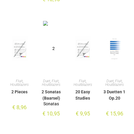
Fluit
,
Duet
,
Fluit
,
Fluit
,
Duet
,
Fluit
,
Houtblazers
Houtblazers
Houtblazers
Houtblazers
2 Pieces
2 Sonatas
20 Easy
3 Duetten 1
(Baarsel)
Studies
Op.20
€
8,96
€
10,95
€
9,95
€
15,96