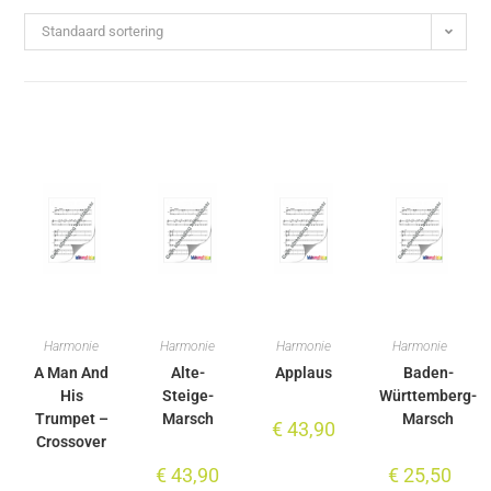
Standaard sortering
Harmonie
Harmonie
Harmonie
Harmonie
A Man And
Alte-
Applaus
Baden-
His
Steige-
Württemberg-
Trumpet –
Marsch
Marsch
€
43,90
Crossover
€
43,90
€
25,50