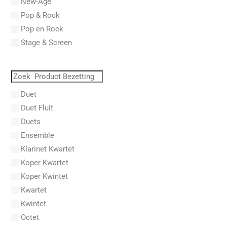
New-Age
Aboulker, Isabelle
Pop & Rock
Abraham, Paul
Pop en Rock
Abrams, Lester
Stage & Screen
Abreu, Zequinha
Abreu, Zequinha de
Absil, Jean
Abt, Franz Wilhelm
Duet
AC/DC
Duet Fluit
Achleitner, Rudolf
Duets
Acker, Dieter
Ensemble
Acosta, Omar
Klarinet Kwartet
Adam Gorb
Koper Kwartet
Adam, Adolphe Charles
Koper Kwintet
Adam, Amy
Kwartet
Adams, Billy
Kwintet
Adams, Bryan
Octet
Adams, Byron