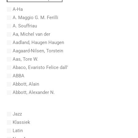
A-Ha
A. Maggio G. M. Ferilli
A. Souffriau
Aa, Michel van der
Aadland, Haugen Haugen
Aagaard-Nilsen, Torstein
Aas, Tore W.
Abaco, Evaristo Felice dall'
ABBA
Abbott, Alain
Abbott, Alexander N.
Abel, Carl Friedrich
Abel, L.
Jazz
Abel, Lex
Klassiek
Aberg, Johan Ludvig
Latin
Aboucaya, Christian