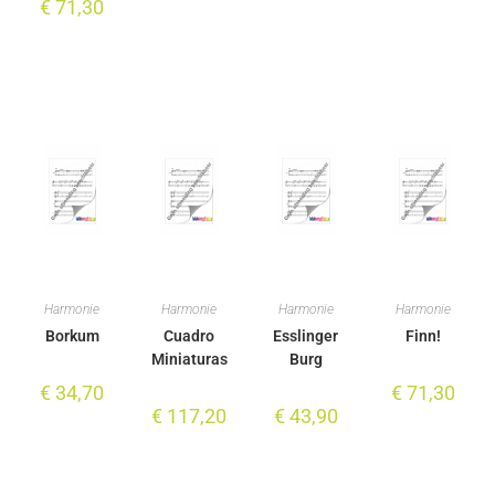
€
71,30
Harmonie
Harmonie
Harmonie
Harmonie
Borkum
Cuadro
Esslinger
Finn!
Miniaturas
Burg
€
34,70
€
71,30
€
117,20
€
43,90