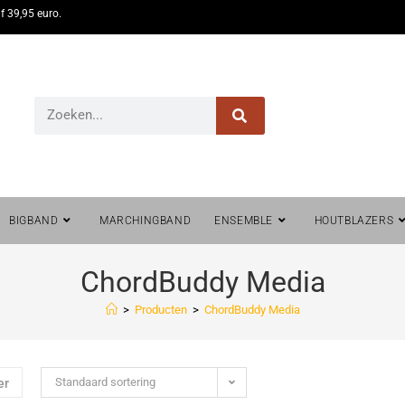
f 39,95 euro.
BIGBAND
MARCHINGBAND
ENSEMBLE
HOUTBLAZERS
ChordBuddy Media
>
Producten
>
ChordBuddy Media
Standaard sortering
er