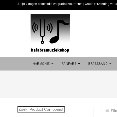
Altijd 7 dagen bedenktijd en gratis retourneren | Gratis verzending vana
HARMONIE
FANFARE
BRASSBAND
Filt