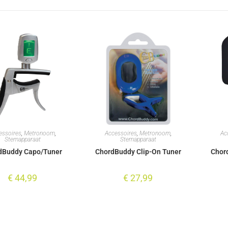
essoires
,
Metronoom
,
Accessoires
,
Metronoom
,
Ac
Stemapparaat
Stemapparaat
dBuddy Capo/Tuner
ChordBuddy Clip-On Tuner
Chor
€
44,99
€
27,99