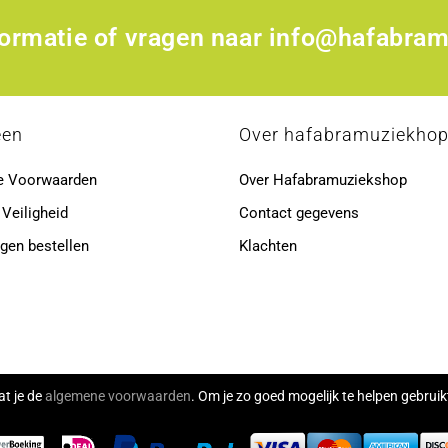
formatie of vragen naar
info@hafabram
een
Over hafabramuziekho
e Voorwaarden
Over Hafabramuziekshop
 Veiligheid
Contact gegevens
gen bestellen
Klachten
at je de
algemene voorwaarden
. Om je zo goed mogelijk te helpen gebru