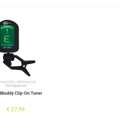
cessoires
,
Metronoom
,
Stemapparaat
dBuddy Clip-On Tuner
€
27,99