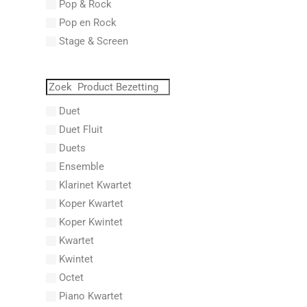
Pop & Rock
Abraham, Paul
Pop en Rock
Abrams, Lester
Stage & Screen
Abreu, Zequinha
Abreu, Zequinha de
Absil, Jean
Abt, Franz Wilhelm
Duet
AC/DC
Duet Fluit
Achleitner, Rudolf
Duets
Acker, Dieter
Ensemble
Acosta, Omar
Klarinet Kwartet
Adam Gorb
Koper Kwartet
Adam, Adolphe Charles
Koper Kwintet
Adam, Amy
Kwartet
Adams, Billy
Kwintet
Adams, Bryan
Octet
Adams, Byron
Piano Kwartet