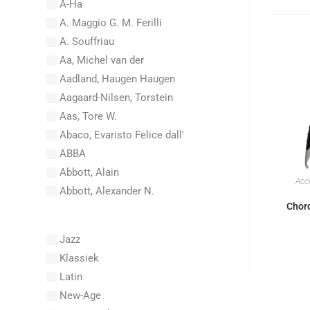
A-Ha
A. Maggio G. M. Ferilli
A. Souffriau
Aa, Michel van der
Aadland, Haugen Haugen
Aagaard-Nilsen, Torstein
Aas, Tore W.
Abaco, Evaristo Felice dall'
ABBA
Abbott, Alain
Acc
Abbott, Alexander N.
Chor
Abel, Carl Friedrich
Abel, L.
Jazz
Abel, Lex
Klassiek
Aberg, Johan Ludvig
Latin
Aboucaya, Christian
New-Age
Aboulker, Isabelle