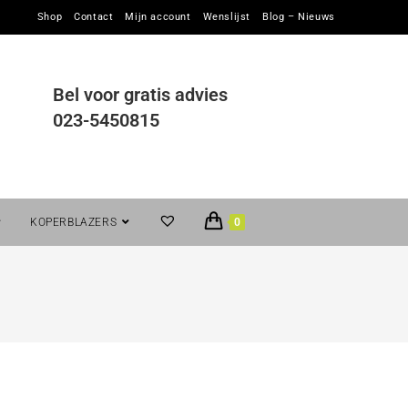
Shop
Contact
Mijn account
Wenslijst
Blog – Nieuws
Bel voor gratis advies
023-5450815
KOPERBLAZERS
0