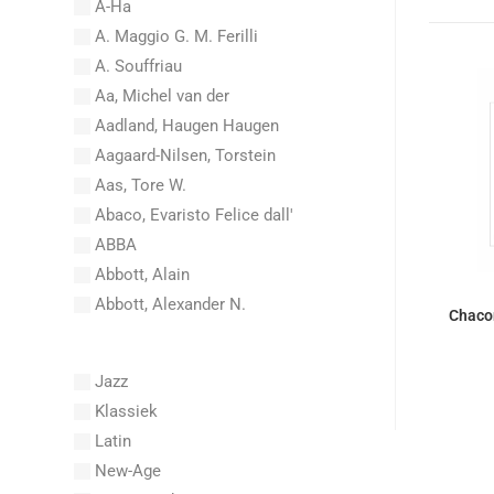
A-Ha
A. Maggio G. M. Ferilli
A. Souffriau
Aa, Michel van der
Aadland, Haugen Haugen
Aagaard-Nilsen, Torstein
Aas, Tore W.
Abaco, Evaristo Felice dall'
ABBA
Abbott, Alain
Abbott, Alexander N.
Chacon
Abel, Carl Friedrich
Abel, L.
Jazz
Abel, Lex
Klassiek
Aberg, Johan Ludvig
Latin
Aboucaya, Christian
New-Age
Aboulker, Isabelle