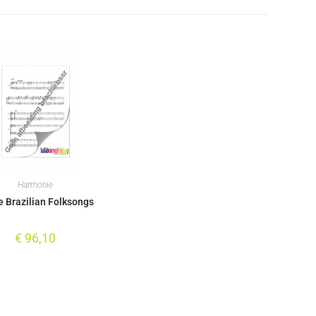
Harmonie
e Brazilian Folksongs
€
96,10