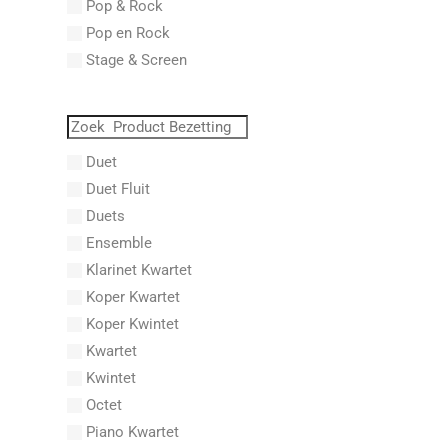
Pop & Rock
Abraham, Paul
Pop en Rock
Abrams, Lester
Stage & Screen
Abreu, Zequinha
Abreu, Zequinha de
Absil, Jean
Abt, Franz Wilhelm
Duet
AC/DC
Duet Fluit
Achleitner, Rudolf
Duets
Acker, Dieter
Ensemble
Acosta, Omar
Klarinet Kwartet
Adam Gorb
Koper Kwartet
Adam, Adolphe Charles
Koper Kwintet
Adam, Amy
Kwartet
Adams, Billy
Kwintet
Adams, Bryan
Octet
Adams, Byron
Piano Kwartet