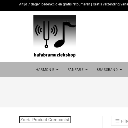
Altijd 7 dagen bedenktijd en gratis retourneren | Gratis verzending vana
HARMONIE
FANFARE
BRASSBAND
Filt