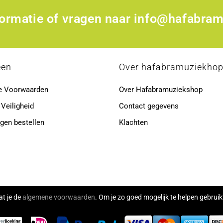
formatie of vragen naar
info@hafabram
een
Over hafabramuziekho
e Voorwaarden
Over Hafabramuziekshop
 Veiligheid
Contact gegevens
gen bestellen
Klachten
at je de
algemene voorwaarden
. Om je zo goed mogelijk te helpen gebru