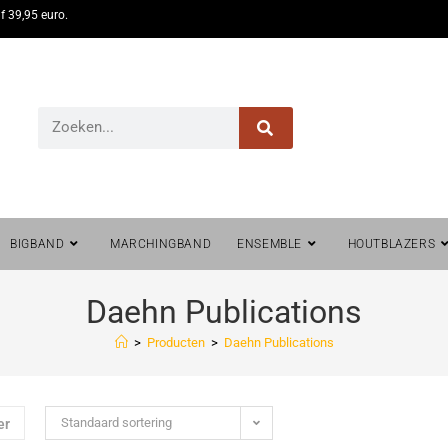
f 39,95 euro.
BIGBAND
MARCHINGBAND
ENSEMBLE
HOUTBLAZERS
Daehn Publications
>
Producten
>
Daehn Publications
Standaard sortering
er