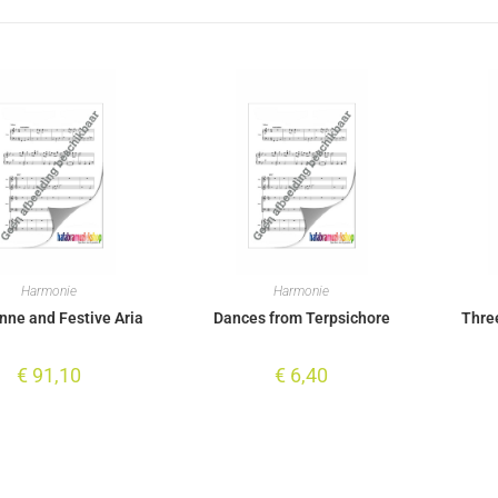
Harmonie
Harmonie
ne and Festive Aria
Dances from Terpsichore
Thre
€
91,10
€
6,40