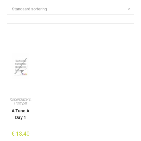
Standaard sortering
Koperblazers
,
Trompet
A Tune A
Day 1
€
13,40