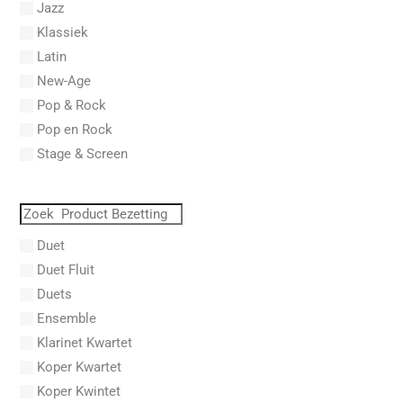
Jazz
Abel, Lex
Klassiek
Aberg, Johan Ludvig
Latin
Aboucaya, Christian
New-Age
Aboulker, Isabelle
Pop & Rock
Abraham, Paul
Pop en Rock
Abrams, Lester
Stage & Screen
Abreu, Zequinha
Abreu, Zequinha de
Absil, Jean
Abt, Franz Wilhelm
Duet
AC/DC
Duet Fluit
Achleitner, Rudolf
Duets
Acker, Dieter
Ensemble
Acosta, Omar
Klarinet Kwartet
Adam Gorb
Koper Kwartet
Adam, Adolphe Charles
Koper Kwintet