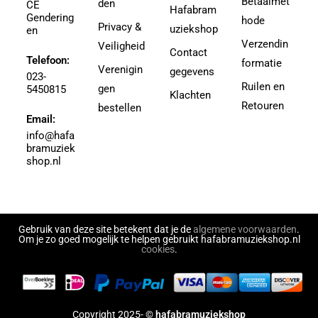
Betaalmet
den
3.5
CE
Hafabram
Gendering
Aguilar, Walter Leon
hode
30
Privacy &
uziekshop
en
Aguilera, Christina
38
Verzendin
Veiligheid
Contact
Ahbez, Eden
Telefoon:
3e divisie
formatie
Verenigin
gegevens
Ahle, Johann R.
023-
4
Ruilen en
gen
5450815
Ahronheim, Albert
Klachten
4 (3e divisie)
Retouren
bestellen
Airto Moreira Ramon Zenker
Email:
4,5
Aitken
info@hafa
4,5 (3e divisie)
bramuziek
Aitken, Robert
4.5
shop.nl
Akers, Howard E.
5
Akey, Douglas
5.5
Akoschky, Judith
6
Al Hirt
Gebruik van deze site betekent dat je de
algemene voorwaarden
.
7
Om je zo goed mogelijk te helpen gebruikt hafabramuziekshop.nl
Al-Odeh, Simon
cookies
.
8
Alabiev, Alexander
43497
Alain Silvestri
43526
Alain, Jehan
43558
Copyright 2025- ©
hafabramuziekshop