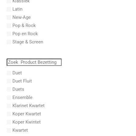
Klassiek
Aberg, Johan Ludvig
Latin
Aboucaya, Christian
New-Age
Aboulker, Isabelle
Pop & Rock
Abraham, Paul
Pop en Rock
Abrams, Lester
Stage & Screen
Abreu, Zequinha
Abreu, Zequinha de
Absil, Jean
Abt, Franz Wilhelm
Duet
AC/DC
Duet Fluit
Achleitner, Rudolf
Duets
Acker, Dieter
Ensemble
Acosta, Omar
Klarinet Kwartet
Adam Gorb
Koper Kwartet
Adam, Adolphe Charles
Koper Kwintet
Adam, Amy
Kwartet
Adams, Billy