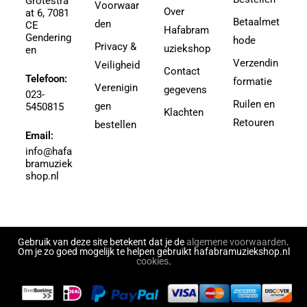
Grotestra
Agrell, Jeffrey
Voorwaar
3-4
Over
at 6, 7081
Agricole-Genin, Paul
Betaalmet
den
3.5
CE
Hafabram
Gendering
Aguilar, Walter Leon
hode
30
Privacy &
uziekshop
en
Aguilera, Christina
38
Verzendin
Veiligheid
Contact
Ahbez, Eden
Telefoon:
3e divisie
formatie
Verenigin
gegevens
Ahle, Johann R.
023-
4
Ruilen en
gen
5450815
Ahronheim, Albert
Klachten
4 (3e divisie)
Retouren
bestellen
Airto Moreira Ramon Zenker
Email:
4,5
Aitken
info@hafa
4,5 (3e divisie)
bramuziek
Aitken, Robert
4.5
shop.nl
Akers, Howard E.
5
Akey, Douglas
5.5
Akoschky, Judith
6
Al Hirt
Gebruik van deze site betekent dat je de
algemene voorwaarden
.
7
Om je zo goed mogelijk te helpen gebruikt hafabramuziekshop.nl
Al-Odeh, Simon
cookies
.
8
Alabiev, Alexander
43497
Alain Silvestri
43526