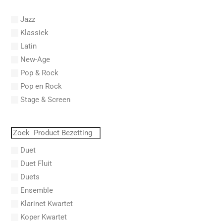
Abel, L.
Jazz
Abel, Lex
Klassiek
Aberg, Johan Ludvig
Latin
Aboucaya, Christian
New-Age
Aboulker, Isabelle
Pop & Rock
Abraham, Paul
Pop en Rock
Abrams, Lester
Stage & Screen
Abreu, Zequinha
Abreu, Zequinha de
Absil, Jean
Abt, Franz Wilhelm
Duet
AC/DC
Duet Fluit
Achleitner, Rudolf
Duets
Acker, Dieter
Ensemble
Acosta, Omar
Klarinet Kwartet
Adam Gorb
Koper Kwartet