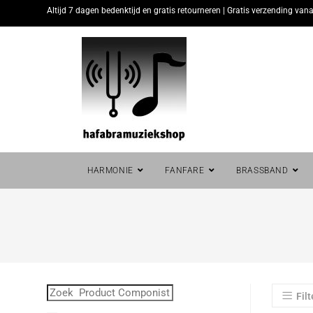
Altijd 7 dagen bedenktijd en gratis retourneren | Gratis verzending vana
HARMONIE
FANFARE
BRASSBAND
Filt