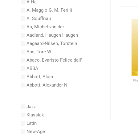
A-Ha
A. Maggio G. M. Ferilli
A. Souffriau
Aa, Michel van der
Aadland, Haugen Haugen
Aagaard-Nilsen, Torstein
Aas, Tore W.
Abaco, Evaristo Felice dall'
ABBA
Abbott, Alain
Flu
Abbott, Alexander N.
Abel, Carl Friedrich
Abel, L.
Jazz
Abel, Lex
Klassiek
Aberg, Johan Ludvig
Latin
Aboucaya, Christian
New-Age
Aboulker, Isabelle