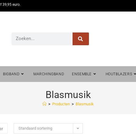
f 39,95 euro.
BIGBAND
MARCHINGBAND
ENSEMBLE
HOUTBLAZERS
Blasmusik
>
Producten
>
Blasmusik
Standaard sortering
er