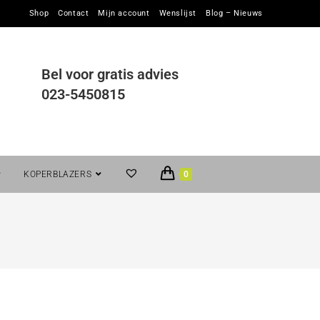
Shop
Contact
Mijn account
Wenslijst
Blog – Nieuws
Bel voor gratis advies
023-5450815
KOPERBLAZERS
0