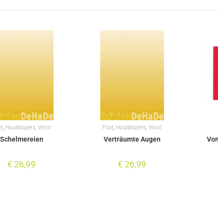
it
,
Houtblazers
,
Viool
Fluit
,
Houtblazers
,
Viool
Schelmereien
Verträumte Augen
Vom
€
26,99
€
26,99