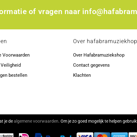
formatie of vragen naar
info@hafabram
een
Over hafabramuziekho
e Voorwaarden
Over Hafabramuziekshop
 Veiligheid
Contact gegevens
gen bestellen
Klachten
at je de
algemene voorwaarden
. Om je zo goed mogelijk te helpen gebru