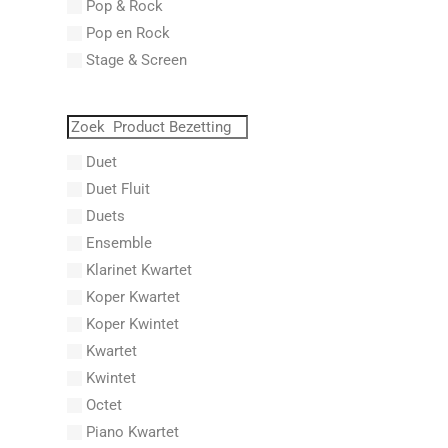
Pop & Rock
Abraham, Paul
Pop en Rock
Abrams, Lester
Stage & Screen
Abreu, Zequinha
Abreu, Zequinha de
Absil, Jean
Abt, Franz Wilhelm
Duet
AC/DC
Duet Fluit
Achleitner, Rudolf
Duets
Acker, Dieter
Ensemble
Acosta, Omar
Klarinet Kwartet
Adam Gorb
Koper Kwartet
Adam, Adolphe Charles
Koper Kwintet
Adam, Amy
Kwartet
Adams, Billy
Kwintet
Adams, Bryan
Octet
Adams, Byron
Piano Kwartet