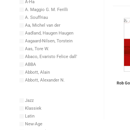
A-Ha
A. Maggio G. M. Ferilli
A. Souffriau
Aa, Michel van der
Aadland, Haugen Haugen
Aagaard-Nilsen, Torstein
Aas, Tore W.
Abaco, Evaristo Felice dall'
ABBA
Abbott, Alain
Abbott, Alexander N.
Rob Go
Abel, Carl Friedrich
Abel, L.
Jazz
Abel, Lex
Klassiek
Aberg, Johan Ludvig
Latin
Aboucaya, Christian
New-Age
Aboulker, Isabelle