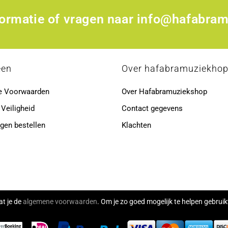
formatie of vragen naar
info@hafabram
een
Over hafabramuziekho
e Voorwaarden
Over Hafabramuziekshop
 Veiligheid
Contact gegevens
gen bestellen
Klachten
at je de
algemene voorwaarden
. Om je zo goed mogelijk te helpen gebru