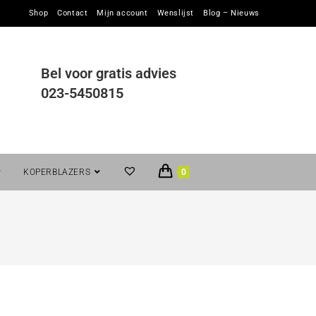
Shop
Contact
Mijn account
Wenslijst
Blog – Nieuws
Bel voor gratis advies
023-5450815
KOPERBLAZERS
0