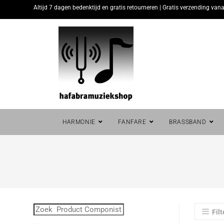
Altijd 7 dagen bedenktijd en gratis retourneren | Gratis verzending vana
HARMONIE
FANFARE
BRASSBAND
Filt