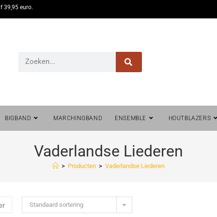
f 39,95 euro.
BIGBAND
MARCHINGBAND
ENSEMBLE
HOUTBLAZERS
Vaderlandse Liederen
>
Producten
>
Vaderlandse Liederen
Standaard sortering
er