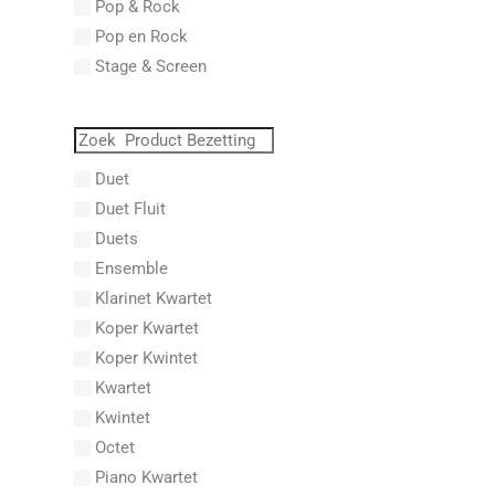
Pop & Rock
Abraham, Paul
Pop en Rock
Abrams, Lester
Stage & Screen
Abreu, Zequinha
Abreu, Zequinha de
Absil, Jean
Abt, Franz Wilhelm
Duet
AC/DC
Duet Fluit
Achleitner, Rudolf
Duets
Acker, Dieter
Ensemble
Acosta, Omar
Klarinet Kwartet
Adam Gorb
Koper Kwartet
Adam, Adolphe Charles
Koper Kwintet
Adam, Amy
Kwartet
Adams, Billy
Kwintet
Adams, Bryan
Octet
Adams, Byron
Piano Kwartet