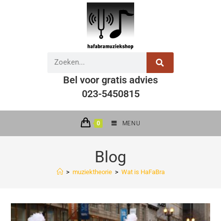
Bel voor gratis advies
023-5450815
0
MENU
Blog
>
muziektheorie
>
Wat is HaFaBra