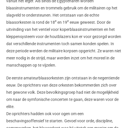
vanuit het leger. Als sinds de Egyptenaren worden
blaasinstrumenten en trommels gebruik om de militairen op het
slagveld te ondersteunen. Het ontstaan van de echte
e
e
blaasorkesten is rond de 18
en 19
eeuw geweest. Door de
uitvinding van het ventiel voor koperblaasinstrumenten en het
kleppensysteem voor de houtblazers kon er voor gezorgd worden
dat verschillende instrumenten toch samen konden spelen. In
deze periode werden de militaire korpsen opgericht. Ze waren niet
meer nodig in de strijd, maar werden inzet om het moreel in de
manschappen op te vijzelen.
De eerste amateurblaasorkesten zijn ontstaan in de negentiende
eeuw. De oprichters van deze orkesten bekommerden zich over
het gewone volk. Deze bevolkingsgroep had niet de mogelijkheid
om naar de symfonische concerten te gaan, deze waren voor de
elite.
De oprichters hadden ook voor ogen om een
beschavingsoffensief te starten. Gevoel voor orde, discipline,
samenwerken, het blaasorkest was bij uitstek een manier om de