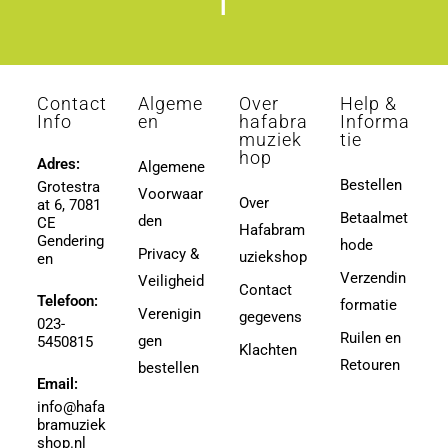
l
Contact
Algeme
Over
Help &
Info
en
hafabra
Informa
muziek
tie
hop
Adres:
Algemene
Bestellen
Grotestra
Voorwaar
Over
at 6, 7081
Betaalmet
den
CE
Hafabram
Gendering
hode
Privacy &
uziekshop
en
Verzendin
Veiligheid
Contact
Telefoon:
formatie
Verenigin
gegevens
023-
Ruilen en
gen
5450815
Klachten
Retouren
bestellen
Email:
info@hafa
bramuziek
shop.nl