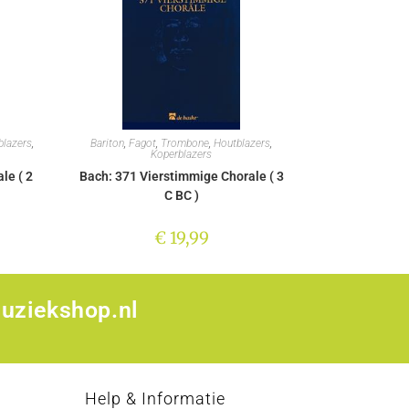
blazers
,
Bariton
,
Fagot
,
Trombone
,
Houtblazers
,
Koperblazers
le ( 2
Bach: 371 Vierstimmige Chorale ( 3
C BC )
€
19,99
uziekshop.nl
p
Help & Informatie