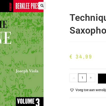
🔍
Techniq
Saxopho
€
34,99
-
+
Voeg toe aan wenslij