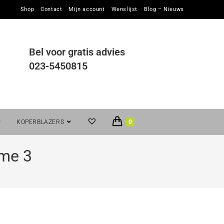
Shop
Contact
Mijn account
Wenslijst
Blog – Nieuws
Bel voor gratis advies
023-5450815
KOPERBLAZERS
0
ume 3