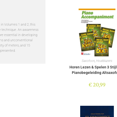
in Volumes 1 and 2, this
e technique. An awareness
re essential in developing
hms and unconventional
ety of meters, and 15
 presented.
Saxofoon
,
Houtblazers
Horen Lezen & Spelen 3 Stij
Pianobegeleiding Altsaxof
€
20,99