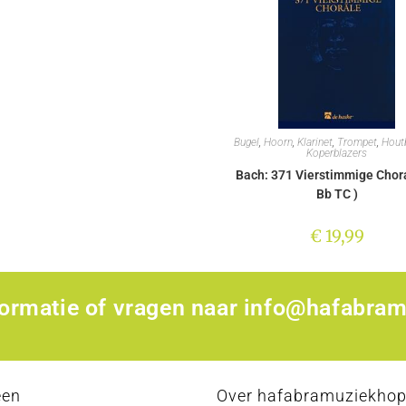
Bugel
,
Hoorn
,
Klarinet
,
Trompet
,
Hout
Koperblazers
Bach: 371 Vierstimmige Chora
Bb TC )
€
19,99
formatie of vragen naar
info@hafabram
een
Over hafabramuziekho