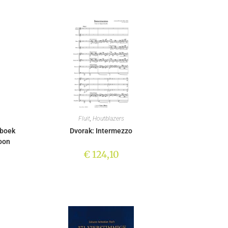
Fluit
,
Houtblazers
lboek
Dvorak: Intermezzo
oon
€
124,10