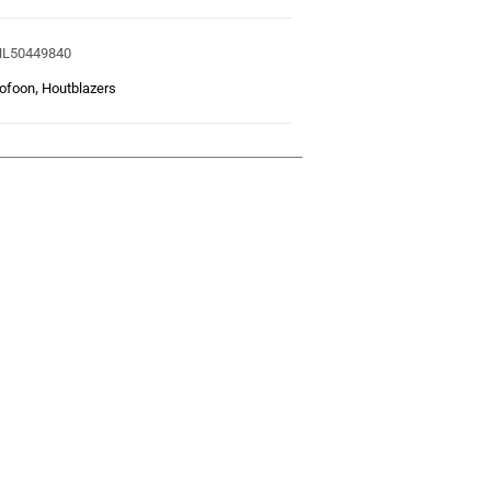
HL50449840
xofoon
,
Houtblazers